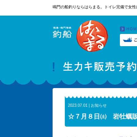
鳴門の船釣りならはらまる。トイレ完備で女性
2023.07.01 | お知らせ
☆７月８日㈯ 岩牡蠣