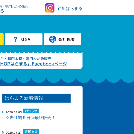
時・鳴門わかめ販売
釣船はらまる
まる
はらまる新着情報
2026.08.03
☆岩牡蠣９日㈰最終販売！
2026.07.27