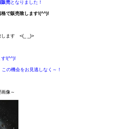
頭販売
となりました！
で販売致します!(^^)!
す <(_ _)>
(^^)!
す、この機会をお見逃しなく～！
理画像～