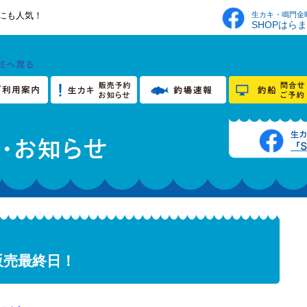
生カキ・鳴門金
にも人気！
SHOPはら
販売最終日！