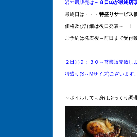
岩牡蠣販売は～
８日㈯が最終店
最終日は・・・
特盛りサービス価格
価格及び詳細は後日発表～！！
ご予約は発表後～前日まで受付致しま
２日㈰９：３０～営業販売致します!
特盛り(S～Mサイズ)ございま
～ボイルしても身はぷっくり調