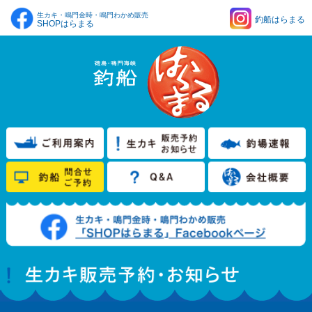
生カキ・鳴門金時・鳴門わかめ販売
釣船はらまる
SHOPはらまる