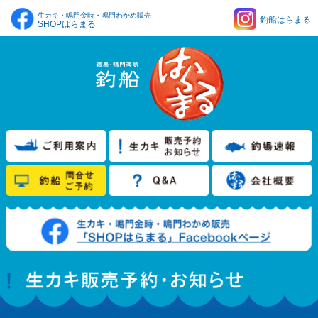
生カキ・鳴門金時・鳴門わかめ販売
釣船はらまる
SHOPはらまる