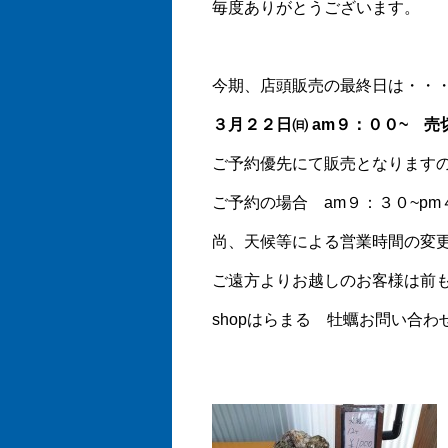
毎度ありがとうございます。
今期、店頭販売の最終日は・・
３月２２日㈰ am９：００~ 
ご予約優先にて販売となります
ご予約の場合 am９：３０~p
尚、天候等による営業時間の変
ご遠方よりお越しのお客様は前
shopはらまる 牡蠣お問い合