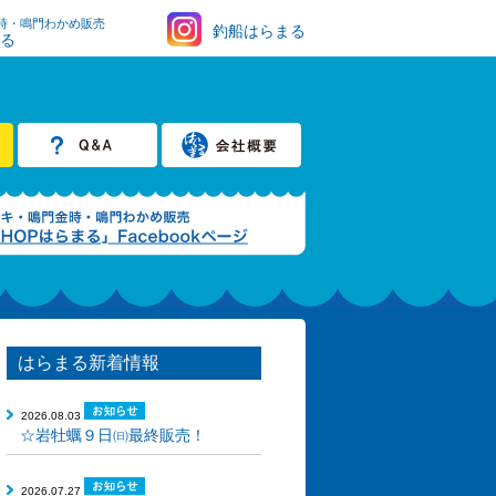
時・鳴門わかめ販売
釣船はらまる
まる
はらまる新着情報
2026.08.03
☆岩牡蠣９日㈰最終販売！
2026.07.27