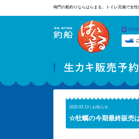
鳴門の船釣りならはらまる。トイレ完備で女性
2020.03.13 | お知らせ
☆牡蠣の今期最終販売