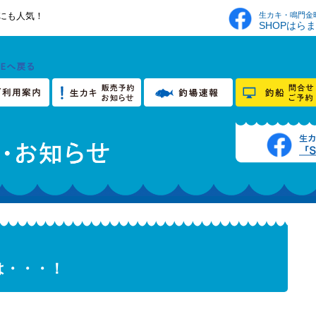
生カキ・鳴門金
にも人気！
SHOPはら
は・・・！