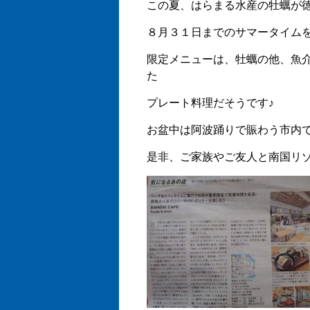
この夏、はらまる水産の牡蠣が
８月３１日までのサマータイムを
限定メニューは、牡蠣の他、魚
た
プレート料理だそうです♪
お盆中は阿波踊りで賑わう市内
是非、ご家族やご友人と南国リゾー