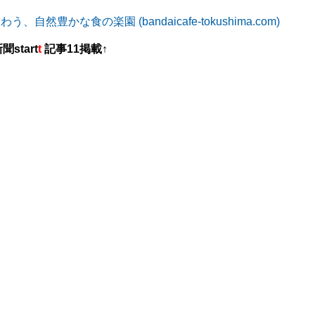
、自然豊かな食の楽園 (bandaicafe-tokushima.com)
tart
t
記事11掲載↑