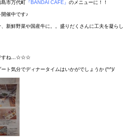
徳島市万代町
『BANDAI CAFE』
のメニューに！！
開催中です♪
介、新鮮野菜や国産牛に。。盛りだくさんに工夫を凝らし
ですね…☆☆☆
ト気分でディナータイムはいかがでしょうか (^^)/