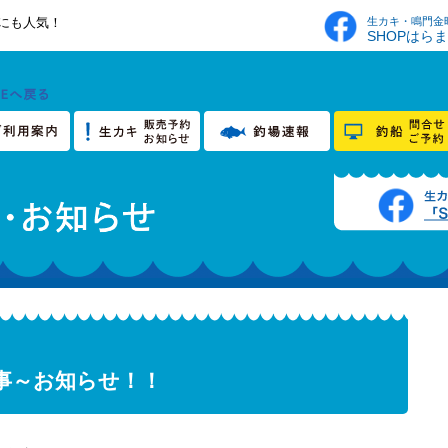
生カキ・鳴門金
にも人気！
SHOPはら
事～お知らせ！！