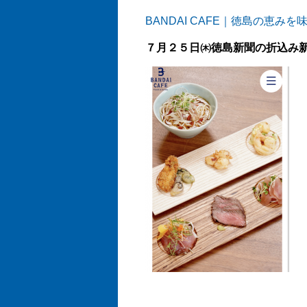
BANDAI CAFE｜徳島の恵みを味わう
７月２５日㈭徳島新聞の折込み新聞s