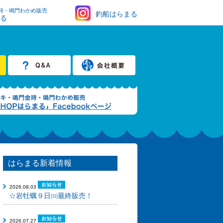
時・鳴門わかめ販売
釣船はらまる
まる
はらまる新着情報
2026.08.03
☆岩牡蠣９日㈰最終販売！
2026.07.27