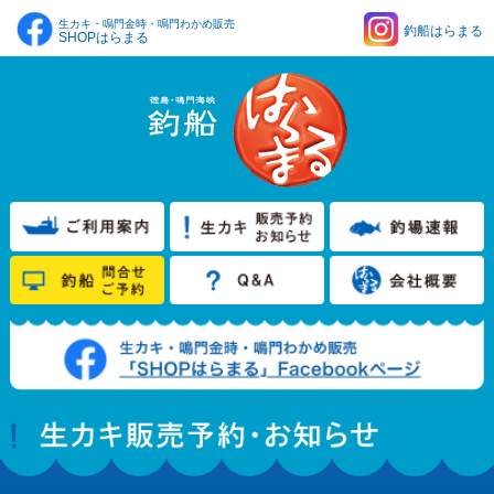
生カキ・鳴門金時・鳴門わかめ販売
釣船はらまる
SHOPはらまる