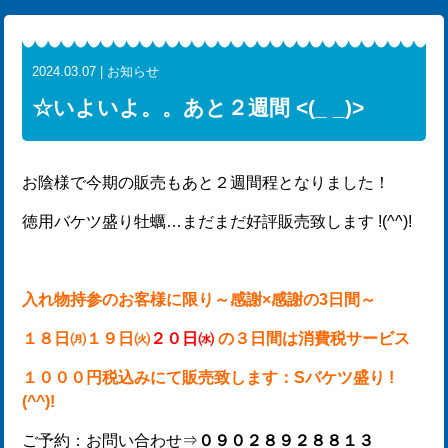
2024.03.07 | お知らせ
☆いよいよ。。あと２週間 <(_ _)>
お陰様で今期の販売もあと２週間程となりました！
徳用バケツ盛り牡蠣…まだまだ好評販売致します !(^^)!
入れ物持参のお客様に限り～感謝×感謝の3日間～
１８日㈪１９日㈫
２０日㈬
の３日間は消費税サービス
１０００円税込み
にて販売致します：Sバケツ盛り !
(^^)!
ご予約：お問い合わせ⇒
０９０２８９２８８１３