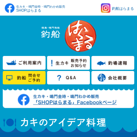
生カキ・鳴門金時・鳴門わかめ販売
釣船はらまる
SHOPはらまる