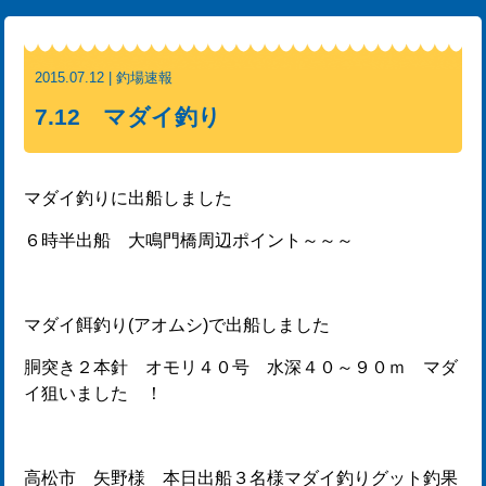
2015.07.12 | 釣場速報
7.12 マダイ釣り
マダイ釣りに出船しました
６時半出船 大鳴門橋周辺ポイント～～～
マダイ餌釣り(アオムシ)で出船しました
胴突き２本針 オモリ４０号 水深４０～９０ｍ マダ
イ狙いました ！
高松市 矢野様 本日出船３名様マダイ釣りグット釣果