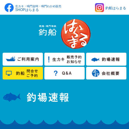
生カキ・鳴門金時・鳴門わかめ販売
釣船はらまる
SHOPはらまる